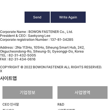
Send
Write Again
Corporate Name : BOWON FASTENER Co., Ltd.
President & CEO : Saekyong Lee
Corporate registration Number : 137-81-34285
Address : 2Na 113Ho, 105Ho, Siheung Smart Hub, 242,
Okgucheondong-Ro, Siheung-Si, Gyeonggi-Do, Korea
TEL : 82-31-432-5005
FAX : 82-31-434-0616
COPYRIGHT © 2022 BOWON FASTENER ALL RIGHTS RESERVED.
X
사이트맵
기업정보
사업영역
CEO 인사말
R&D